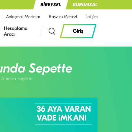
BİREYSEL
KURUMSAL
Anlaşmalı Markalar
Başvuru Merkezi
İletişim
Hesaplama
Giriş
Aracı
ında Sepette
n Anında Sepette