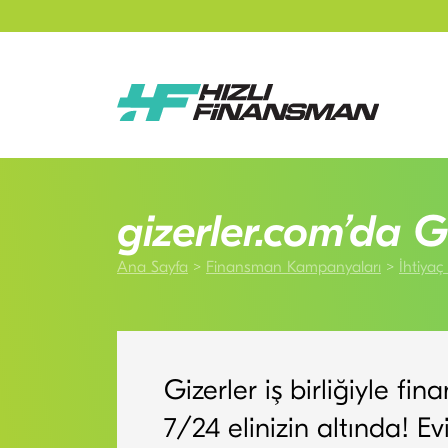
gizerler.com’da 
Ana Sayfa
Finansman Kampanyaları
İhtiya
Gizerler iş birliğiyle fi
7/24 elinizin altında! Ev