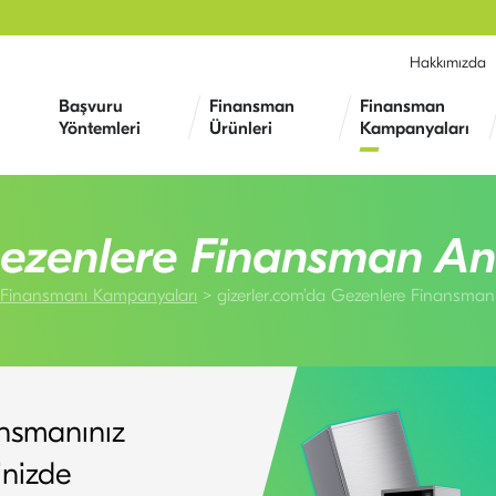
Hakkımızda
Başvuru
Finansman
Finansman
Yöntemleri
Ürünleri
Kampanyaları
Gezenlere Finansman An
ç Finansmanı Kampanyaları
gizerler.com’da Gezenlere Finansma
nansmanınız
inizde